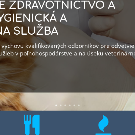
E ZDRAVOTNÍCTVO A
YGIENICKÁ A
NA SLUŽBA
a výchovu kvalifikovaných odborníkov pre odvetvie
služieb v poľnohospodárstve a na úseku veterinár