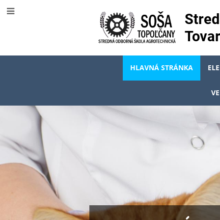
Stred
Tovar
HLAVNÁ STRÁNKA
EL
VE
Hlavná
stránka