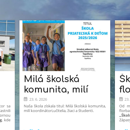
Milá školská
Šk
komunita, milí
fl
koordinátori,učitelia,
fl
23. 6. 2026
23.
tor sa
Naša škola získala titul: Milá školská komunita,
Od ma
žiaci a študenti.
po
astnili
milí koordinátori,učitelia, žiaci a študenti.
florba
ornou
„Ško
g
, kde
Zápas
mplex
o div
nebol