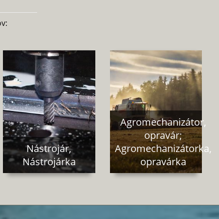
v:
Agromechanizátor,
opravár;
Nástrojár,
Agromechanizátorka,
Nástrojárka
opravárka