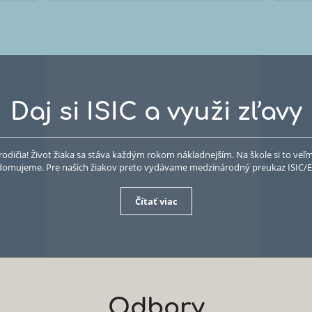
NADÁCIA
RA
zickú
Zába
DETSKÉHO
A
urencii
v apl
KARDIOCENTRA
GAL
jovali
pripra
“SRDCE
postup
svoje
 deväť
JE
rávnom
ŽIVOT”
ďalšom
2026:
2
Daj si ISIC a využi zľavy
rodičia! Život žiaka sa stáva každým rokom nákladnejším. Na škole si to veľ
omujeme. Pre našich žiakov preto vydávame medzinárodný preukaz ISIC
Čítať viac
Odbory