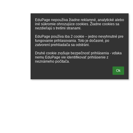
EduPage nepoužíva žiadne reklamné, analytické alebo 
iné súkromie ohrozujúce cookies. Žiadne cookies sa 
nezdieľajú s tretími stranami.

EduPage používa iba 2 cookie – jedno nevyhnutné pre 
fungovanie prihlasovania. Toto je dočasné, po 
zatvorení prehliadača sa odstráni.

Druhé cookie zvyšuje bezpečnosť prihlásenia - vďaka 
nemu EduPage vie identifikovať prihlásenie z 
neznámeho počítača.
Ok
ogaléria