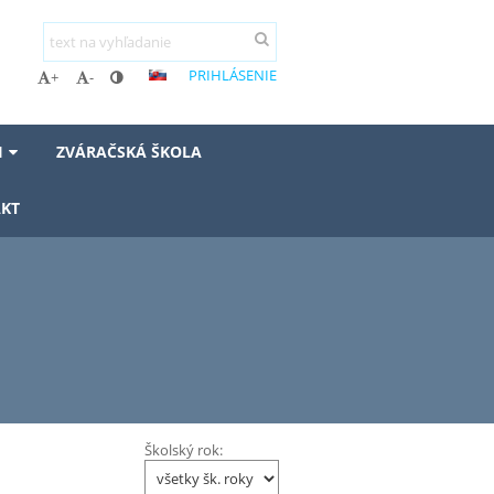
PRIHLÁSENIE
+
-
I
ZVÁRAČSKÁ ŠKOLA
KT
Školský rok: