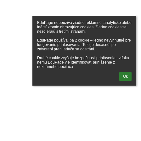
EduPage nepoužíva žiadne reklamné, analytické alebo 
iné súkromie ohrozujúce cookies. Žiadne cookies sa 
nezdieľajú s tretími stranami.

EduPage používa iba 2 cookie – jedno nevyhnutné pre 
fungovanie prihlasovania. Toto je dočasné, po 
zatvorení prehliadača sa odstráni.

Druhé cookie zvyšuje bezpečnosť prihlásenia - vďaka 
nemu EduPage vie identifikovať prihlásenie z 
neznámeho počítača.
Ok
ogaléria