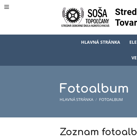
Stred
Tovar
HLAVNÁ STRÁNKA
EL
VE
Fotoalbum
HLAVNÁ STRÁNKA
/
FOTOALBUM
Fotoalbum
Zoznam fotoal