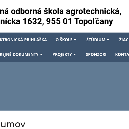
ná odborná škola agrotechnická,
nícka 1632, 955 01 Topoľčany
EKTRONICKÁ PRIHLÁŠKA
O ŠKOLE
ŠTÚDIUM
ŽIAC
REJNÉ DOKUMENTY
PROJEKTY
SPONZORI
KONTA
bumov