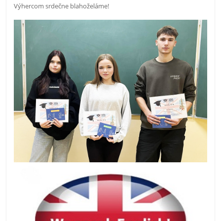
Výhercom srdečne blahoželáme!