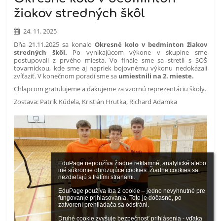
žiakov stredných škôl
24. 11. 2025
Dňa 21.11.2025 sa konalo
Okresné kolo v bedminton žiakov
stredných škôl.
Po vynikajúcom výkone v skupine sme
postupovali z prvého miesta. Vo finále sme sa stretli s SOŠ
tovarníckou, kde sme aj napriek bojovnému výkonu nedokázali
zvíťaziť. V konečnom poradí sme sa
umiestnili na 2. mieste.
Chlapcom gratulujeme a ďakujeme za vzornú reprezentáciu školy.
Zostava: Patrik Kúdela, Kristián Hrutka, Richard Adamka
EduPage nepoužíva žiadne reklamné, analytické alebo 
iné súkromie ohrozujúce cookies. Žiadne cookies sa 
nezdieľajú s tretími stranami.

EduPage používa iba 2 cookie – jedno nevyhnutné pre 
fungovanie prihlasovania. Toto je dočasné, po 
zatvorení prehliadača sa odstráni.

Druhé cookie zvyšuje bezpečnosť prihlásenia - vďaka 