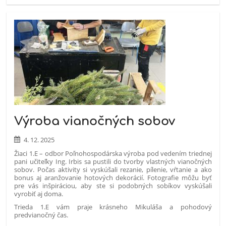
Výroba vianočných sobov
4. 12. 2025
Žiaci 1.E – odbor Poľnohospodárska výroba pod vedením triednej
pani učiteľky Ing. Irbis sa pustili do tvorby vlastných vianočných
sobov. Počas aktivity si vyskúšali rezanie, pílenie, vŕtanie a ako
bonus aj aranžovanie hotových dekorácií. Fotografie môžu byť
pre vás inšpiráciou, aby ste si podobných sobíkov vyskúšali
vyrobiť aj doma.
Trieda 1.E vám praje krásneho Mikuláša a pohodový
predvianočný čas.