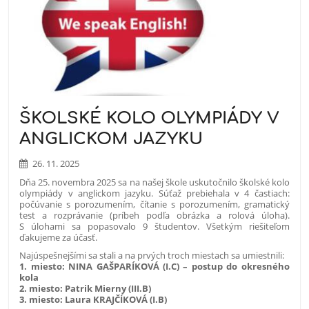
ŠKOLSKÉ KOLO OLYMPIÁDY V
ANGLICKOM JAZYKU
26. 11. 2025
Dňa 25. novembra 2025 sa na našej škole uskutočnilo školské kolo
olympiády v anglickom jazyku. Súťaž prebiehala v 4 častiach:
počúvanie s porozumením, čítanie s porozumením, gramatický
test a rozprávanie (príbeh podľa obrázka a rolová úloha).
S úlohami sa popasovalo 9 študentov. Všetkým riešiteľom
ďakujeme za účasť.
Najúspešnejšími sa stali a na prvých troch miestach sa umiestnili:
1. miesto: NINA GAŠPARÍKOVÁ (I.C) – postup do okresného
kola
2. miesto: Patrik Mierny (III.B)
3. miesto: Laura KRAJČÍKOVÁ (I.B)