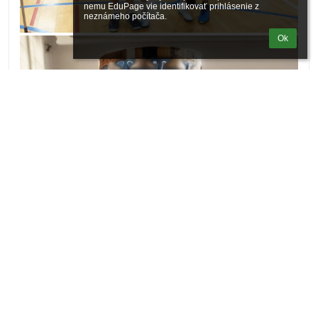
nemu EduPage vie identifikovať prihlásenie z 
neznámeho počítača.
Ok