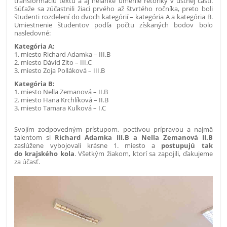
transformáciu textu a aj neľahké umenie rétoriky v ústnej časti.
Súťaže sa zúčastnili žiaci prvého až štvrtého ročníka, preto boli
študenti rozdelení do dvoch kategórií – kategória A a kategória B.
Umiestnenie študentov podľa počtu získaných bodov bolo
nasledovné:
Kategória A:
1. miesto Richard Adamka – III.B
2. miesto Dávid Zito – III.C
3. miesto Zoja Polláková – III.B
Kategória B:
1. miesto Nella Zemanová – II.B
2. miesto Hana Krchlíková – II.B
3. miesto Tamara Kulková – I.C
Svojím zodpovedným prístupom, poctivou prípravou a najmä
talentom si
Richard Adamka III.B a Nella Zemanová II.B
zaslúžene vybojovali krásne 1. miesto a
postupujú tak
do krajského kola
. Všetkým žiakom, ktorí sa zapojili, ďakujeme
za účasť.