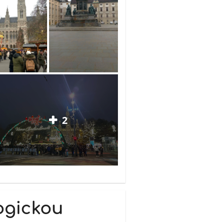
2
ogickou