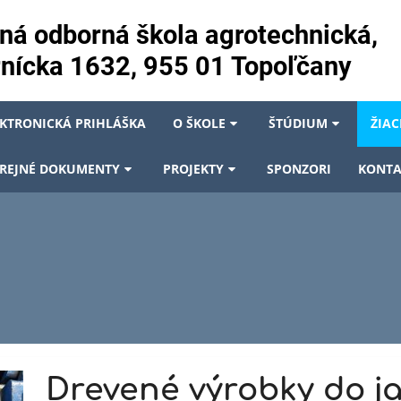
ná odborná škola agrotechnická,
nícka 1632, 955 01 Topoľčany
EKTRONICKÁ PRIHLÁŠKA
O ŠKOLE
ŠTÚDIUM
ŽIAC
REJNÉ DOKUMENTY
PROJEKTY
SPONZORI
KONTA
Drevené výrobky do ja