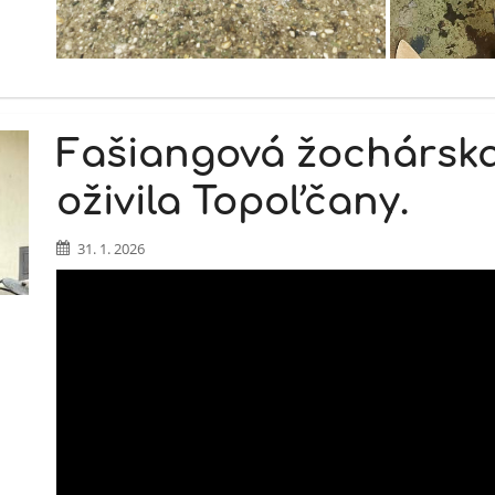
Fašiangová žochársk
oživila Topoľčany.
31. 1. 2026