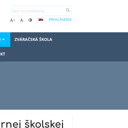
PRIHLÁSENIE
+
-
I
ZVÁRAČSKÁ ŠKOLA
KT
rnej školskej