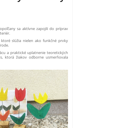
poľčany sa aktívne zapojili do príprav
eriér.
 ktoré slúžia nielen ako funkčné prvky
írode.
ácu a praktické uplatnenie teoretických
is, ktorá žiakov odborne usmerňovala