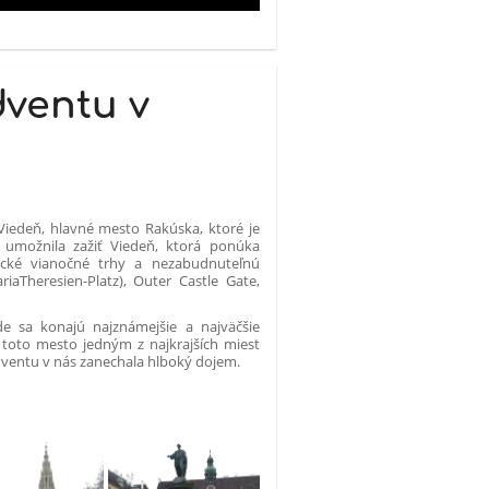
ventu v
Viedeň, hlavné mesto Rakúska, ktoré je
umožnila zažiť Viedeň, ktorá ponúka
cké vianočné trhy a nezabudnuteľnú
aTheresien-Platz), Outer Castle Gate,
e sa konajú najznámejšie a najväčšie
 toto mesto jedným z najkrajších miest
adventu v nás zanechala hlboký dojem.