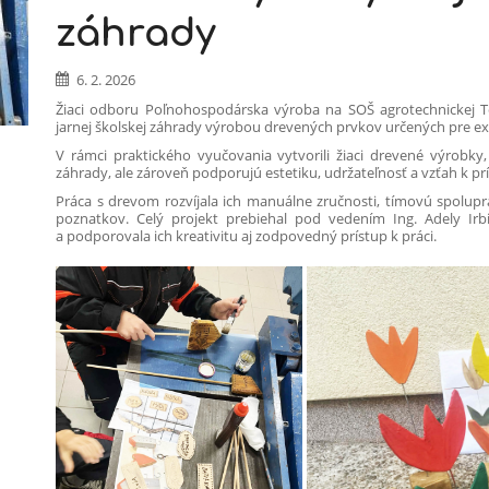
záhrady
6. 2. 2026
Žiaci odboru Poľnohospodárska výroba na SOŠ agrotechnickej To
jarnej školskej záhrady výrobou drevených prvkov určených pre ext
V rámci praktického vyučovania vytvorili žiaci drevené výrobky,
záhrady, ale zároveň podporujú estetiku, udržateľnosť a vzťah k pr
Práca s drevom rozvíjala ich manuálne zručnosti, tímovú spolupr
poznatkov. Celý projekt prebiehal pod vedením Ing. Adely Irb
a podporovala ich kreativitu aj zodpovedný prístup k práci.