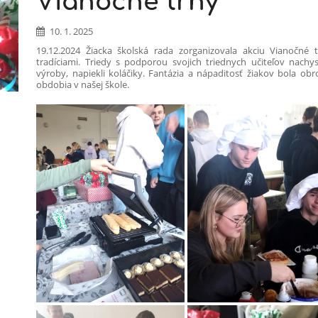
Vianočné trhy
10. 1. 2025
19.12.2024 Žiacka školská rada zorganizovala akciu Vianočné 
tradíciami. Triedy s podporou svojich triednych učiteľov nachys
výroby, napiekli koláčiky. Fantázia a nápaditosť žiakov bola ob
obdobia v našej škole.