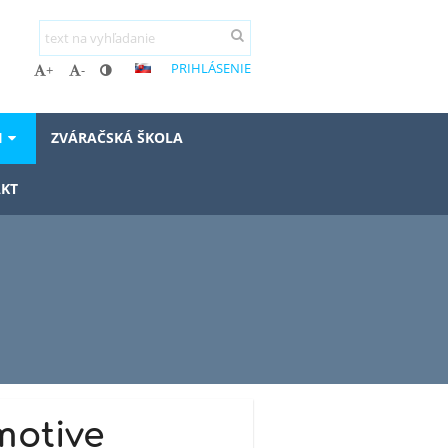
PRIHLÁSENIE
+
-
I
ZVÁRAČSKÁ ŠKOLA
KT
motive