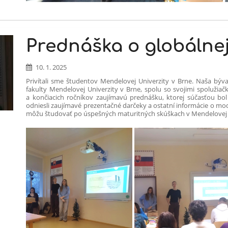
Prednáška o globálne
10. 1. 2025
Privítali sme študentov Mendelovej Univerzity v Brne. Naša býva
fakulty Mendelovej Univerzity v Brne, spolu so svojimi spolužiačk
a končiacich ročníkov zaujímavú prednášku, ktorej súčasťou bol v
odniesli zaujímavé prezentačné darčeky a ostatní informácie o m
môžu študovať po úspešných maturitných skúškach v Mendelovej 