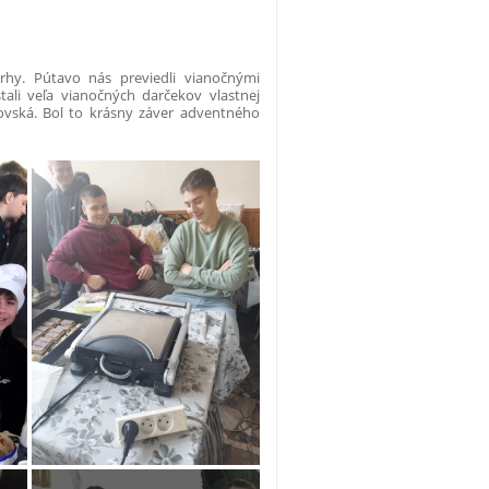
trhy. Pútavo nás previedli vianočnými
tali veľa vianočných darčekov vlastnej
rovská. Bol to krásny záver adventného