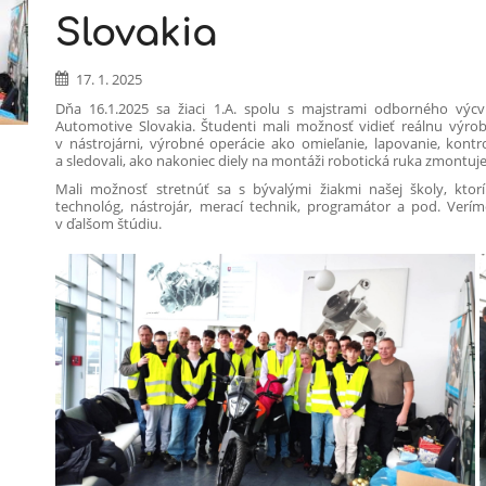
Slovakia
17. 1. 2025
Dňa 16.1.2025 sa žiaci 1.A. spolu s majstrami odborného výcvi
Automotive Slovakia. Študenti mali možnosť vidieť reálnu výro
v nástrojárni, výrobné operácie ako omieľanie, lapovanie, kontr
a sledovali, ako nakoniec diely na montáži robotická ruka zmontuje
Mali možnosť stretnúť sa s bývalými žiakmi našej školy, ktor
technológ, nástrojár, merací technik, programátor a pod. Verí
v ďalšom štúdiu.