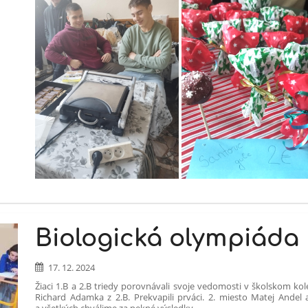
Biologická olympiáda
17. 12. 2024
Žiaci 1.B a 2.B triedy porovnávali svoje vedomosti v školskom kol
Richard Adamka z 2.B. Prekvapili prváci. 2. miesto Matej Andel
a všetkých chválime za pekné výsledky.