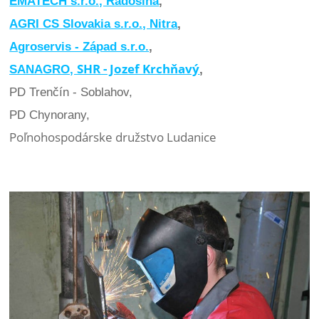
EMATECH s.r.o., Radošina
,
AGRI CS Slovakia s.r.o., Nitra
,
Agroservis - Západ s.r.o.
,
SHR - Jozef Krchňavý
SANAGRO,
,
PD Trenčín - Soblahov,
PD Chynorany,
Poľnohospodárske družstvo Ludanice