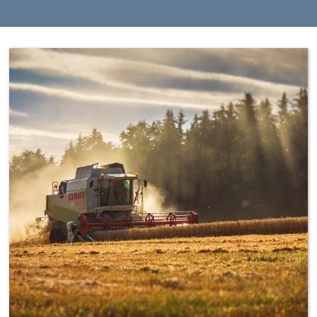
Agromechanizátor,
opravár;
Agromechanizátorka,
opravárka