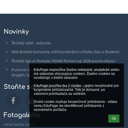
Novinky
Školský výlet - exkurzia
Milá školská komunita, milí koordinátori,učitelia, žiaci a študenti.
Školská liga vo florbale: PEAMI florbal cup 2026 pozná víťazov
Putovná roadshow "Na vlastnej koži" na tému boja proti
EduPage nepoužíva žiadne reklamné, analytické alebo 
iné súkromie ohrozujúce cookies. Žiadne cookies sa 
drogám, týraniu zvierat a kyberšikane.
nezdieľajú s tretími stranami.

Staňte sa naším fanúšikom
EduPage používa iba 2 cookie – jedno nevyhnutné pre 
fungovanie prihlasovania. Toto je dočasné, po 
zatvorení prehliadača sa odstráni.

Druhé cookie zvyšuje bezpečnosť prihlásenia - vďaka 
nemu EduPage vie identifikovať prihlásenie z 
neznámeho počítača.
Fotogaléria
Ok
zatiaľ žiadne údaje