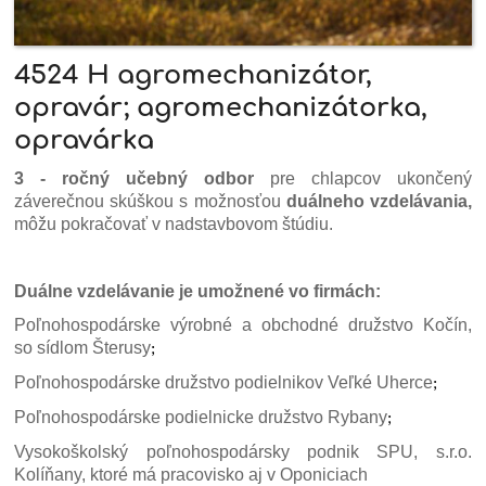
4524 H agromechanizátor,
opravár; agromechanizátorka,
opravárka
3 - ročný učebný odbor
pre chlapcov ukončený
záverečnou skúškou s možnosťou
duálneho vzdelávania,
môžu pokračovať v nadstavbovom štúdiu.
Duálne vzdelávanie je umožnené vo firmách:
Poľnohospodárske výrobné a obchodné družstvo Kočín,
so sídlom Šterusy
;
Poľnohospodárske družstvo podielnikov Veľké Uherce
;
Poľnohospodárske podielnicke družstvo Rybany
;
Vysokoškolský poľnohospodársky podnik SPU, s.r.o.
Kolíňany, ktoré má pracovisko aj v Oponiciach