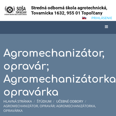
Stredná odborná škola agrotechnická,
Tovarnícka 1632, 955 01 Topoľčany
PRIHLÁSENIE
Agromechanizátor,
opravár;
Agromechanizátorka
opravárka
HLAVNÁ STRÁNKA
/
ŠTÚDIUM
/
UČEBNÉ ODBORY
/
AGROMECHANIZÁTOR, OPRAVÁR; AGROMECHANIZÁTORKA,
OPRAVÁRKA